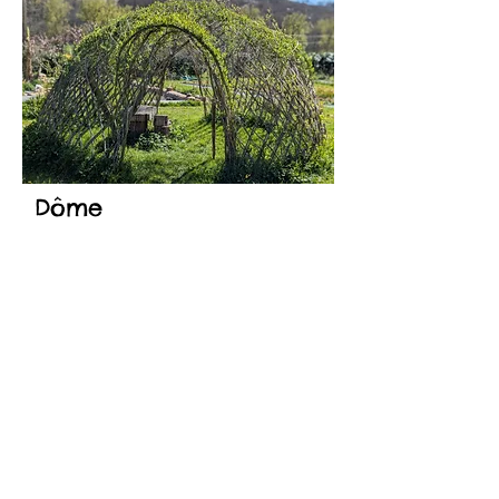
Dôme
Au fil du temps, l'osier originel planté en
cercle, pousse de plus en plus. Les
branches sont tressées ensemble pour
fermer le sommet du cercle et former un
dôme (5 m de diamètre). Chaque hiver,
les branches qui ne font pas partie du
dôme sont coupées. Pendant l'été, le
dôme offre un endroit ombragé pour