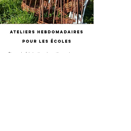
Ateliers hebdomadaires
pour les écoles
Stage de fabrication de petits paniers pour
les enfants
Au cours de 4 séances (de 2 heures
chacune), les enfants apprennent à
fabriquer un panier rond. Les enfants
expérimentent avec le travail de l'osier,
découvrent un artisanat ancien et
fabriquent un panier fini qu'ils peuvent
utiliser plus tard. La fabrication de paniers
améliore les aptitudes manuelles, la
coordination main-œil et aide les enfants à
développer leur patience.