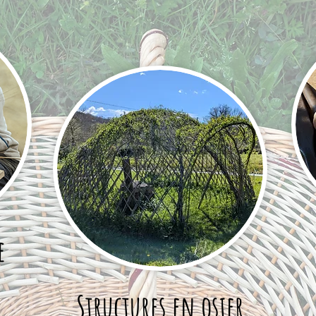
e
Structures en osier