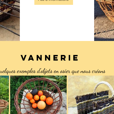
VANNERIE
elques exemples d'objets en osier que nous créons