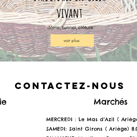
vivant
dôme, tunnel, clôture
voir plus
Contactez-nous
ie
Marchés
MERCREDI : Le Mas d'Azil ( Arièg
SAMEDI: Saint Girons ( Ariège) 8.