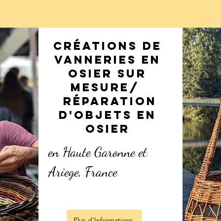
Créations de
vanneries en
osier sur
mesure/
rÉparation
d'objets en
osier
en Haute Garonne et
Ariege, France
Plus d'Informations