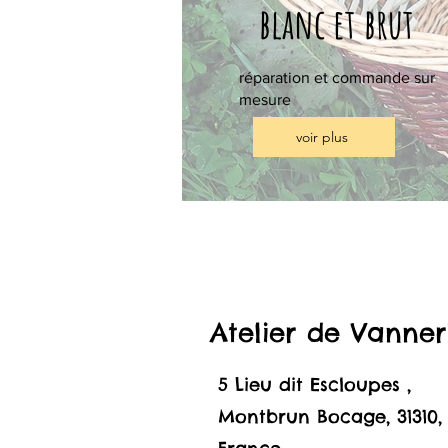
blanc et brut
réparation et commande sur
mesure
voir plus
Atelier de Vanner
5 Lieu dit Escloupes ,
Montbrun Bocage, 31310,