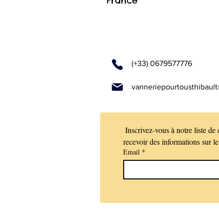
France
(+33) 0679577776
vanneriepourtousthibaul
 Inscrivez-vous à notre liste de 
Email
*